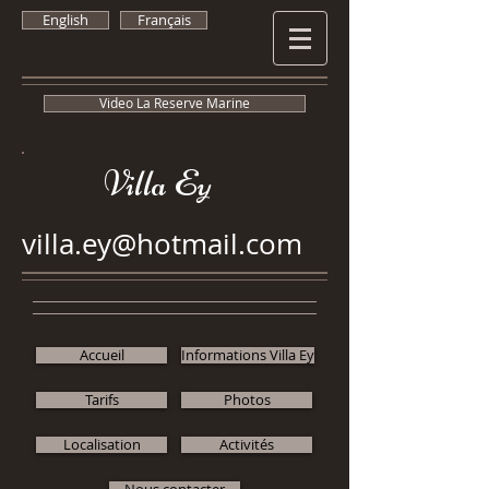
English
Français
Video La Reserve Marine
Villa Ey
villa.ey@hotmail.com
Accueil
Informations Villa Ey
Tarifs
Photos
Localisation
Activités