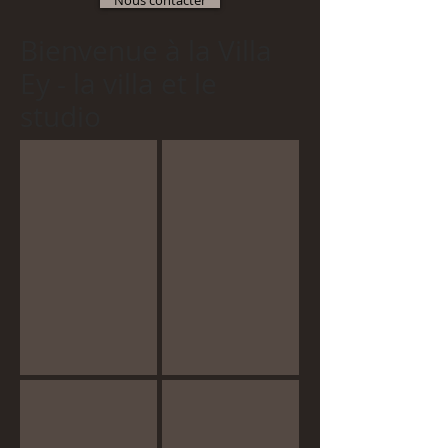
Nous contacter
Bienvenue
à
la Villa
Ey - la villa et le
studio
Villa - Salon et son coin canape
Villa - salle a manger
Villa - Salle a manger
Villa - terrasse